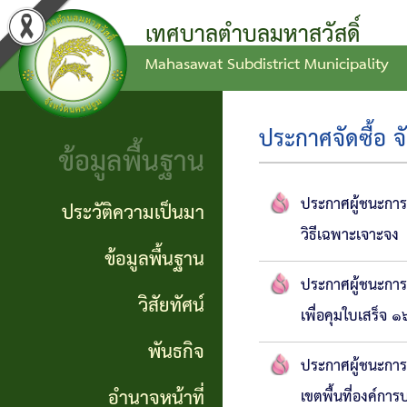
เทศบาลตำบลมหาสวัสดิ์
Mahasawat Subdistrict Municipality
ข่าว
ข้อ
ประวัติ
ประชาสัมพันธ์
บัญญัติ
ความ
ประกาศจัดซื้อ จ
ข้อมูลพื้นฐาน
งบ
เป็นมา
ประกาศ
ประมาณ
ทั่วไป
ข้อมูล
ประกาศผู้ชนะการ
ประวัติความเป็นมา
วิธีเฉพาะเจาะจง
แผน
พื้น
ประกาศ
ข้อมูลพื้นฐาน
พัฒนา
ฐาน
ประกาศผู้ชนะการ
จัดซื้อ
วิสัยทัศน์
ท้อง
เพื่อคุมใบเสร็จ
จัดจ้าง
วิสัย
พันธกิจ
ถิ่น
ทัศน์
ประกาศผู้ชนะการ
รายงาน
อำนาจหน้าที่
เขตพื้นที่องค์กา