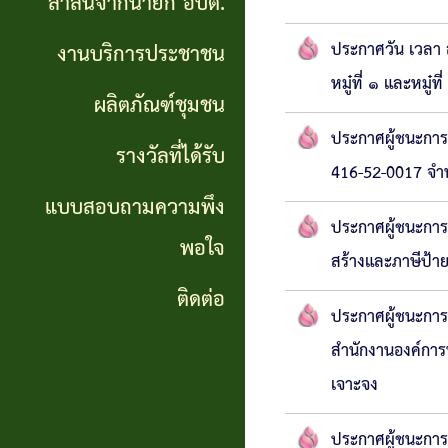
สาส์นจากนายก อบต.
นายก
ประกาศวัน เวลา 
งานบริการประชาชน
อบต.
หมู๋ที่ ๑ และหมู
ผลิตภัณฑ์ชุมชน
งาน
ประกาศผู้ชนะการ
บริการ
รางวัลที่ได้รับ
416-52-0017 จำน
ประชาชน
แบบสอบถามความพึง
ประกาศผู้ชนะการเ
พอใจ
ผลิตภัณฑ์
สร้างและภาษีป้า
ชุมชน
ติดต่อ
ประกาศผู้ชนะกา
รางวัล
สำนักงานองค์การบ
เจาะจง
ที่ได้
รับ
ประกาศผู้ชนะกา