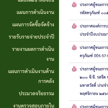
แผนพัฒนาท้องถิ่น
การ
ประกาศผู้ชนะกา
GP)
ประชุม
รายงาน
แผนการดำเนินงาน
รหัสครุภัณฑ์ ๐
สภา
คู่มือ
ผลการ
แผนการจัดซื้อจัดจ้าง
ประกาศองค์การบริ
การ
ดำเนิน
แผน
ประจำปีงบประม
รายรับรายจ่ายประจำปี
ปฏิบัติ
งาน
อัตรา
ประกาศผู้ชนะกา
รายงานผลการดำเนิน
งาน
กำลัง
แผนการ
ครุภัณฑ์ 005-57
งาน
ของ
ดำเนิน
แผน
ประกาศผู้ชนะการ
แผนการดำเนินงานด้าน
เจ้า
งานด้าน
พัฒนา
๒๐๐ ซี.ซี. รสจืด
หน้าที่
การคลัง
การคลัง
มหาสวัสดิ์ ประจ
พนักงาน
ประมวลจริยธรรม
พฤศจิกายน ๒๕๖๖
การจัดการ
ส่วน
ประมวล
ความรู้
งานตรวจสอบภายใน
ตำบล
ประกาศผู้ชนะการ