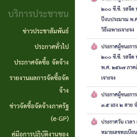
จริยธรรม
(Knowledge
๒๐๐ ซี.ซี. รสจืด
บริการประชาชน
งาน
ปีงบประมาณ พ.ศ
Management:
ตรวจ
วิธีเฉพาะเจาะจง
ข่าวประชาสัมพันธ์
KM)
สอบ
ประกาศทั่วไป
ประกาศผู้ชนะการ
การ
ภายใน
๒๐๐ ซี.ซี. รสจืด
ประกาศจัดซื้อ จัดจ้าง
บริหาร
พ.ศ. ๒๕๖๗ ภาคเร
จัดการ
รายงานผลการจัดซื้อจัด
เจาะจง
ความ
จ้าง
ประกาศผู้ชนะการ
เสี่ยง
ข่าวจัดซื้อจัดจ้างภาครัฐ
๓.๕ แรง ๒ สาย จ
แหล่ง
(e-GP)
ประกาศวัน เวลา 
ท่อง
หมายเลขทะเบีย
คู่มือการปฏิบัติงานของ