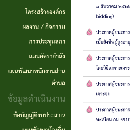
แผนการ
ผลการ
พันธ
๑ ธันวาคม ๒๕๖๖ 
ดำเนิน
โครงสร้างองค์กร
จัดซื้อ
กิจ
bidding)
งาน
ผลงาน / กิจกรรม
จัดจ้าง
อำนาจ
ประกาศผู้ชนะการเ
แผนการ
การประชุมสภา
เบี้ยยังชีพผู้ส
ข่าว
หน้าที่
จัดซื้อ
แผนอัตรากำลัง
จัด
ประกาศผู้ชนะการ
โครงสร้าง
จัดจ้าง
ซื้อ
โดยวิธีเฉพาะเจา
แผนพัฒนาพนักงานส่วน
องค์กร
จัด
รายรับ
ตำบล
ประกาศผู้ชนะการ
ผลงาน
จ้าง
ราย
เจาะจง
ข้อมูลดำเนินงาน
/
ภาค
จ่าย
ประกาศผู้ชนะการ
กิจกรรม
ข้อบัญญัติงบประมาณ
รัฐ
ประจำ
ทะเบียน กม-5910
(e-
ปี