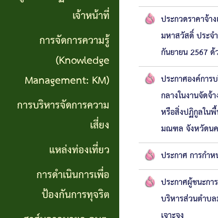
เที่ยว
เจ้าหน้าที่
ประกวดราคาจ้างเ
มหาสวัสดิ์ ประจำ
การ
การจัดการความรู้
กันยายน 2567 ด้ว
ดำเนิน
(Knowledge
การ
Management: KM)
ประกาศองค์การบร
กลางในงานจัดจ้าง
เพื่อ
การบริหารจัดการความ
หรือสิ่งปฏิกูลใน
ป้องกัน
เสี่ยง
มณฑล จังหวัดน
การ
แหล่งท่องเที่ยว
ประกาศ การกำหนด
ทุจริต
การดำเนินการเพื่อ
ประกาศผู้ชนะการ
สาส์น
ป้องกันการทุจริต
บริหารส่วนตำบลม
จาก
เจาะจง