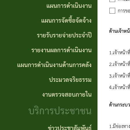
การ
แผนการดำเนินงาน
GP)
ประชุม
การขอ
รายงาน
แผนการจัดซื้อจัดจ้าง
สภา
คู่มือ
ผลการ
ด้านเจ้าหน้า
รายรับรายจ่ายประจำปี
การ
ดำเนิน
แผน
รายงานผลการดำเนินงาน
ปฏิบัติ
งาน
อัตรา
1.เจ้าหน้า
งาน
กำลัง
แผนการดำเนินงานด้านการคลัง
2.เจ้าหน้าท
แผนการ
ของ
3.เจ้าหน้าท
ดำเนิน
ประมวลจริยธรรม
แผน
เจ้า
4.เจ้าหน้า
งานด้าน
พัฒนา
งานตรวจสอบภายใน
หน้าที่
การคลัง
พนักงาน
ด้านกระบว
บริการประชาชน
การจัดการ
ส่วน
ประมวล
ความรู้
1.มีช่องทา
ตำบล
ข่าวประชาสัมพันธ์