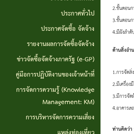
จริยธรรม
(Knowledge
2.ขั้นตอนก
ประกาศทั่วไป
งาน
Management:
3.ขั้นตอนก
ประกาศจัดซื้อ จัดจ้าง
ตรวจ
KM)
4.มีผังลำด
สอบ
รายงานผลการจัดซื้อจัดจ้าง
การ
ด้านสิ่งอ
ภายใน
ข่าวจัดซื้อจัดจ้างภาครัฐ (e-GP)
บริหาร
1.การจัดสิ
คู่มือการปฏิบัติงานของเจ้าหน้าที่
จัดการ
2.มีเครื่อ
ความ
การจัดการความรู้ (Knowledge
3.มีการจัด
เสี่ยง
Management: KM)
4.อาคารสถ
แหล่ง
การบริหารจัดการความเสี่ยง
ท่อง
ท่านคิดว่
แหล่งท่องเที่ยว