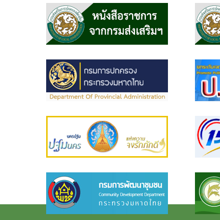
นายก
อบต.
งาน
บริการ
ประชาชน
ผลิตภัณฑ์
ชุมชน
รางวัล
ที่ได้
รับ