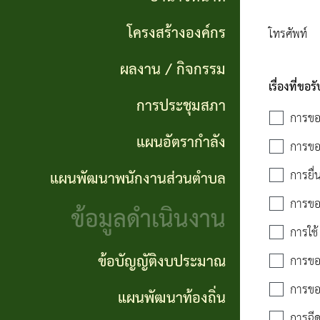
แผนการ
ผลการ
พันธ
ดำเนิน
โครงสร้างองค์กร
โทรศัพท์
จัดซื้อ
กิจ
งาน
จัดจ้าง
ผลงาน / กิจกรรม
อำนาจ
เรื่องที่ขอ
แผนการ
การประชุมสภา
ข่าว
หน้าที่
การขอ
จัดซื้อ
จัด
แผนอัตรากำลัง
การขอรั
โครงสร้าง
จัดจ้าง
ซื้อ
การยื่น
แผนพัฒนาพนักงานส่วนตำบล
องค์กร
จัด
รายรับ
การขอร
ข้อมูลดำเนินงาน
ผลงาน
จ้าง
ราย
การใช
/
ภาค
จ่าย
ข้อบัญญัติงบประมาณ
การขอร
กิจกรรม
รัฐ
ประจำ
การขอ
แผนพัฒนาท้องถิ่น
(e-
ปี
การฉีด