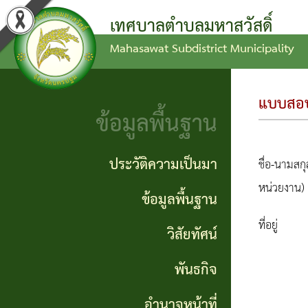
เทศบาลตำบลมหาสวัสดิ์
Mahasawat Subdistrict Municipality
ข่าว
ข้อ
ประวัติ
ประชาสัมพันธ์
บัญญัติ
ความ
แบบสอบ
งบ
เป็นมา
ข้อมูลพื้นฐาน
ประกาศ
ประมาณ
ทั่วไป
ข้อมูล
ประวัติความเป็นมา
ชื่อ-นามสกุ
แผน
พื้น
หน่วยงาน)
ประกาศ
ข้อมูลพื้นฐาน
พัฒนา
ฐาน
จัดซื้อ
ที่อยู่
วิสัยทัศน์
ท้อง
จัดจ้าง
วิสัย
ถิ่น
พันธกิจ
ทัศน์
รายงาน
อำนาจหน้าที่