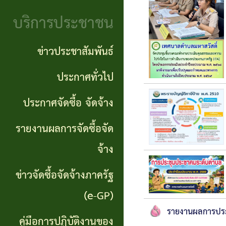
จริยธรรม
(Knowledge
บริการประชาชน
งาน
Management:
ตรวจ
ข่าวประชาสัมพันธ์
KM)
สอบ
ประกาศทั่วไป
การ
ภายใน
ประกาศจัดซื้อ จัดจ้าง
บริหาร
จัดการ
รายงานผลการจัดซื้อจัด
ความ
จ้าง
เสี่ยง
ข่าวจัดซื้อจัดจ้างภาครัฐ
แหล่ง
(e-GP)
รายงานผลการประ
ท่อง
คู่มือการปฏิบัติงานของ