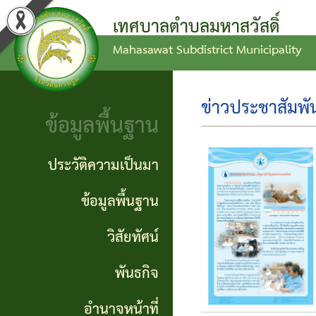
เทศบาลตำบลมหาสวัสดิ์
Mahasawat Subdistrict Municipality
ข่าว
ข้อ
ประวัติ
ประชาสัมพันธ์
บัญญัติ
ความ
ข่าวประชาสัมพัน
ข้อมูลพื้นฐาน
งบ
เป็นมา
ประกาศ
ประมาณ
ทั่วไป
ข้อมูล
ประวัติความเป็นมา
แผน
พื้น
ประกาศ
ข้อมูลพื้นฐาน
พัฒนา
ฐาน
จัดซื้อ
วิสัยทัศน์
ท้อง
จัดจ้าง
วิสัย
พันธกิจ
ถิ่น
ทัศน์
รายงาน
อำนาจหน้าที่