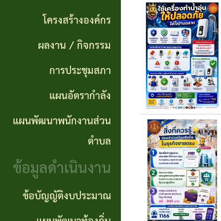
แผนการ
ผลการ
พันธ
ดำเนิน
โครงสร้างองค์กร
จัดซื้อ
กิจ
งาน
ผลงาน / กิจกรรม
จัดจ้าง
อำนาจ
แผนการ
การประชุมสภา
ข่าว
หน้าที่
จัดซื้อ
แผนอัตรากำลัง
จัด
โครงสร้าง
จัดจ้าง
ซื้อ
แผนพัฒนาพนักงานส่วน
องค์กร
จัด
รายรับ
ตำบล
ผลงาน
จ้าง
ราย
ข้อมูลดำเนินงาน
/
ภาค
จ่าย
กิจกรรม
ข้อบัญญัติงบประมาณ
รัฐ
ประจำ
(e-
ปี