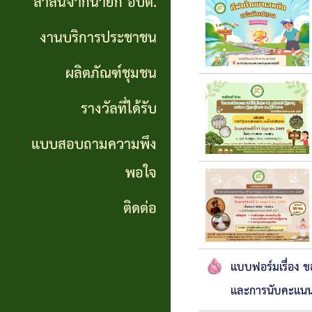
สาส์นจากนายก อบต.
นายก
งานบริการประชาชน
อบต.
ผลิตภัณฑ์ชุมชน
งาน
บริการ
รางวัลที่ได้รับ
ประชาชน
แบบสอบถามความพึง
พอใจ
ผลิตภัณฑ์
ชุมชน
ติดต่อ
รางวัล
แบบฟอร์มเรื่อง ข
ที่ได้
และการนับคะแนน
รับ