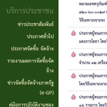
จริยธรรม
หมายเลขครุภัณฑ
(Knowledge
บริการประชาชน
๔๒๐-๖๐-๐๐๒๙ แล
งาน
Management:
วิธีเฉพาะเจาะจง
ตรวจ
ข่าวประชาสัมพันธ์
KM)
สอบ
ประกาศผู้ชนะการ
ประกาศทั่วไป
การ
และการโยธา โดยว
ภายใน
ประกาศจัดซื้อ จัดจ้าง
บริหาร
ประกาศผู้ชนะการ
จัดการ
รายงานผลการจัดซื้อจัด
จำนวน ๑๒ เครื่อ
ความ
จ้าง
ประกาศผู้ชนะการ
เสี่ยง
ข่าวจัดซื้อจัดจ้างภาครัฐ
โดยวิธีเฉพาะเจา
แหล่ง
(e-GP)
ประกาศผู้ชนะการ
ท่อง
คู่มือการปฏิบัติงานของ
๑๖ รายการ โดยวิ