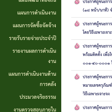
แผนพัฒนาท้องถิ่น
การ
ประกาศผู้ชนะการเ
GP)
ประชุม
(๑๘ หน้า/นาที) จ
รายงาน
แผนการดำเนินงาน
สภา
คู่มือ
ผลการ
ประกาศผู้ชนะการ
แผนการจัดซื้อจัดจ้าง
การ
ดำเนิน
โดยวิธีเฉพาะเจา
แผน
รายรับรายจ่ายประจำปี
ปฏิบัติ
งาน
อัตรา
ประกาศผู้ชนะการ
รายงานผลการดำเนิน
งาน
กำลัง
พร้อมติดตั้ง เพ
แผนการ
งาน
ของ
๐๐๑-๔๐-๐๐๐๑ โด
ดำเนิน
แผน
แผนการดำเนินงานด้าน
เจ้า
ประกาศผู้ชนะกา
งานด้าน
พัฒนา
หน้าที่
การคลัง
หมายเลขครุภัณฑ์
การคลัง
พนักงาน
วิธีเฉพาะเจาะจง
ประมวลจริยธรรม
การจัดการ
ส่วน
ประมวล
ประกาศผู้ชนะกา
ความรู้
งานตรวจสอบภายใน
ตำบล