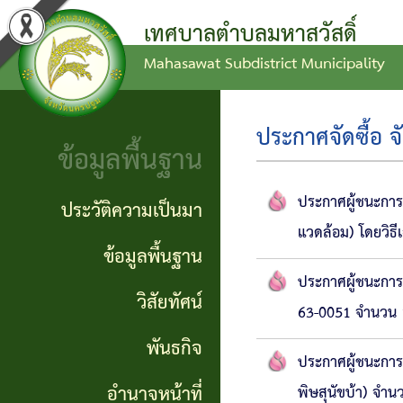
เทศบาลตำบลมหาสวัสดิ์
Mahasawat Subdistrict Municipality
ข่าว
ข้อ
ประวัติ
ประชาสัมพันธ์
บัญญัติ
ความ
ประกาศจัดซื้อ จ
ข้อมูลพื้นฐาน
งบ
เป็นมา
ประกาศ
ประมาณ
ทั่วไป
ข้อมูล
ประกาศผู้ชนะการ
ประวัติความเป็นมา
แวดล้อม) โดยวิธ
แผน
พื้น
ประกาศ
ข้อมูลพื้นฐาน
พัฒนา
ฐาน
ประกาศผู้ชนะการ
จัดซื้อ
วิสัยทัศน์
ท้อง
63-0051 จำนวน 1 
จัดจ้าง
วิสัย
พันธกิจ
ถิ่น
ทัศน์
ประกาศผู้ชนะการ
รายงาน
อำนาจหน้าที่
พิษสุนัขบ้า) จำน