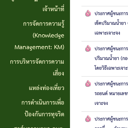
เที่ยว
เจ้าหน้าที่
ประกาศผู้ชนะกา
การ
การจัดการความรู้
เช็คปริมาณน้ำยา
เฉพาะเจาะจง
ดำเนิน
(Knowledge
การ
Management: KM)
ประกาศผู้ชนะการ
เพื่อ
ปริมาณน้ำยา (กอ
การบริหารจัดการความ
โดยวิธีเฉพาะเจา
ป้องกัน
เสี่ยง
การ
ประกาศผู้ชนะการ
แหล่งท่องเที่ยว
ทุจริต
รถยนต์ หมายเลขท
การดำเนินการเพื่อ
เจาะจง
สาส์น
ป้องกันการทุจริต
ประกาศผู้ชนะการ
จาก