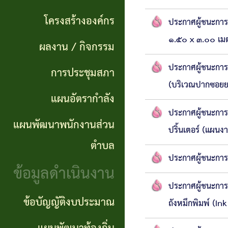
แผนการ
ผลการ
พันธ
ดำเนิน
โครงสร้างองค์กร
ประกาศผู้ชนะการ
จัดซื้อ
กิจ
งาน
๑.๕๐ x ๓.๐๐ เมต
ผลงาน / กิจกรรม
จัดจ้าง
อำนาจ
ประกาศผู้ชนะกา
แผนการ
การประชุมสภา
ข่าว
หน้าที่
(บริเวณปากซอยยา
จัดซื้อ
แผนอัตรากำลัง
จัด
โครงสร้าง
จัดจ้าง
ประกาศผู้ชนะการ
ซื้อ
แผนพัฒนาพนักงานส่วน
องค์กร
ปริ้นเตอร์ (แผน
จัด
รายรับ
ตำบล
ผลงาน
ประกาศผู้ชนะการ
จ้าง
ราย
ข้อมูลดำเนินงาน
/
ภาค
จ่าย
ประกาศผู้ชนะการเ
กิจกรรม
ข้อบัญญัติงบประมาณ
รัฐ
ประจำ
ถังหมึกพิมพ์ (In
(e-
ปี