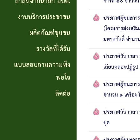
สาส์นจากนายก อบต.
การที่ ๑๐ จำนวน
นายก
งานบริการประชาชน
อบต.
ประกาศผู้ชนะการเ
(โครงการส่งเสริ
ผลิตภัณฑ์ชุมชน
งาน
มหาสวัสดิ์ จำนว
บริการ
รางวัลที่ได้รับ
ประกาศวัน เวลา 
ประชาชน
แบบสอบถามความพึง
เลียบคลองปฏิรูป
พอใจ
ผลิตภัณฑ์
ประกาศผู้ชนะการ
ชุมชน
ติดต่อ
จำนวน ๑ เครื่อง 
รางวัล
ประกาศวัน เวลา ส
ที่ได้
ชุด
รับ