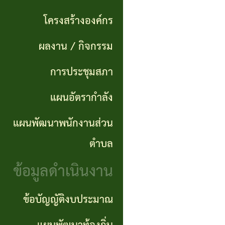
แผนการ
ผลการ
พันธ
ดำเนิน
โครงสร้างองค์กร
จัดซื้อ
กิจ
งาน
ผลงาน / กิจกรรม
จัดจ้าง
อำนาจ
แผนการ
การประชุมสภา
ข่าว
หน้าที่
จัดซื้อ
แผนอัตรากำลัง
จัด
โครงสร้าง
จัดจ้าง
ซื้อ
แผนพัฒนาพนักงานส่วน
องค์กร
จัด
รายรับ
ตำบล
ผลงาน
จ้าง
ราย
ข้อมูลดำเนินงาน
/
ภาค
จ่าย
กิจกรรม
ข้อบัญญัติงบประมาณ
รัฐ
ประจำ
(e-
ปี