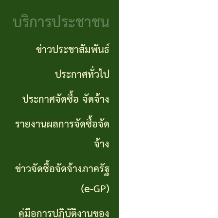
จริยธรรม
(Knowledge
บริการประชาชน
งาน
Management:
ตรวจ
ข่าวประชาสัมพันธ์
KM)
สอบ
ประกาศทั่วไป
การ
ภายใน
ประกาศจัดซื้อ จัดจ้าง
บริหาร
จัดการ
รายงานผลการจัดซื้อจัด
ความ
จ้าง
เสี่ยง
ข่าวจัดซื้อจัดจ้างภาครัฐ
แหล่ง
(e-GP)
ท่อง
คู่มือการปฏิบัติงานของ