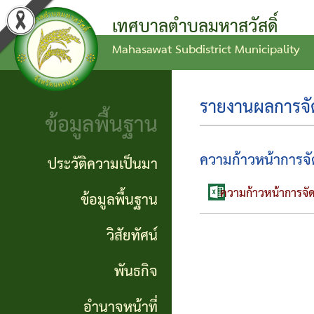
เทศบาลตำบลมหาสวัสดิ์
Mahasawat Subdistrict Municipality
ข่าว
ข้อ
ประวัติ
ประชาสัมพันธ์
บัญญัติ
ความ
รายงานผลการจัดซ
ข้อมูลพื้นฐาน
งบ
เป็นมา
ประกาศ
ประมาณ
ทั่วไป
ข้อมูล
ความก้าวหน้าการจัด
ประวัติความเป็นมา
แผน
พื้น
ความก้าวหน้าการจัด
ประกาศ
ข้อมูลพื้นฐาน
พัฒนา
ฐาน
จัดซื้อ
วิสัยทัศน์
ท้อง
จัดจ้าง
วิสัย
พันธกิจ
ถิ่น
ทัศน์
รายงาน
อำนาจหน้าที่