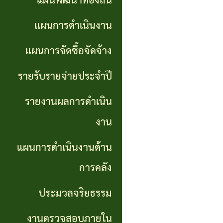
แผนพัฒนาท้องถิ่น
การ
GP)
ประชุม
รายงาน
แผนการดำเนินงาน
สภา
คู่มือ
ผลการ
แผนการจัดซื้อจัดจ้าง
การ
ดำเนิน
แผน
รายรับรายจ่ายประจำปี
ปฏิบัติ
งาน
อัตรา
รายงานผลการดำเนิน
งาน
กำลัง
แผนการ
งาน
ของ
ดำเนิน
แผน
แผนการดำเนินงานด้าน
เจ้า
งานด้าน
พัฒนา
หน้าที่
การคลัง
การคลัง
พนักงาน
ประมวลจริยธรรม
การจัดการ
ส่วน
ประมวล
ความรู้
งานตรวจสอบภายใน
ตำบล