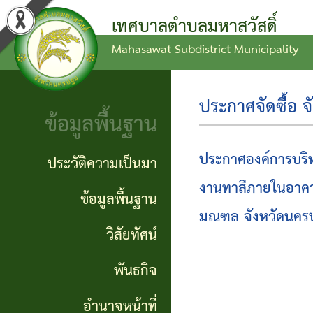
เทศบาลตำบลมหาสวัสดิ์
Mahasawat Subdistrict Municipality
ข่าว
ข้อ
ประวัติ
ประชาสัมพันธ์
บัญญัติ
ความ
ประกาศจัดซื้อ จ
ข้อมูลพื้นฐาน
งบ
เป็นมา
ประกาศ
ประมาณ
ทั่วไป
ข้อมูล
ประกาศองค์การบริหา
ประวัติความเป็นมา
แผน
พื้น
งานทาสีภายในอาคา
ประกาศ
ข้อมูลพื้นฐาน
พัฒนา
ฐาน
มณฑล จังหวัดนคร
จัดซื้อ
วิสัยทัศน์
ท้อง
จัดจ้าง
วิสัย
พันธกิจ
ถิ่น
ทัศน์
รายงาน
อำนาจหน้าที่