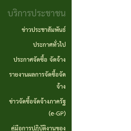
จริยธรรม
(Knowledge
บริการประชาชน
งาน
Management:
ตรวจ
ข่าวประชาสัมพันธ์
KM)
สอบ
ประกาศทั่วไป
การ
ภายใน
ประกาศจัดซื้อ จัดจ้าง
บริหาร
จัดการ
รายงานผลการจัดซื้อจัด
ความ
จ้าง
เสี่ยง
ข่าวจัดซื้อจัดจ้างภาครัฐ
แหล่ง
(e-GP)
ท่อง
คู่มือการปฏิบัติงานของ