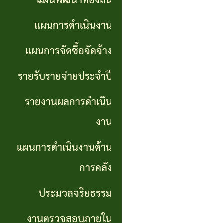
แผนพัฒนาท้องถิ่น
การ
GP)
ประชุม
รายงาน
แผนการดำเนินงาน
สภา
คู่มือ
ผลการ
แผนการจัดซื้อจัดจ้าง
การ
ดำเนิน
แผน
รายรับรายจ่ายประจำปี
ปฏิบัติ
งาน
อัตรา
รายงานผลการดำเนิน
งาน
กำลัง
แผนการ
งาน
ของ
ดำเนิน
แผน
แผนการดำเนินงานด้าน
เจ้า
งานด้าน
พัฒนา
หน้าที่
การคลัง
การคลัง
พนักงาน
ประมวลจริยธรรม
การจัดการ
ส่วน
ประมวล
ความรู้
งานตรวจสอบภายใน
ตำบล