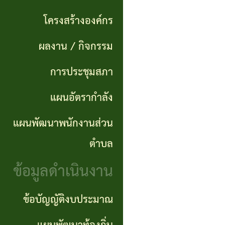
แผนการ
ผลการ
พันธ
ดำเนิน
โครงสร้างองค์กร
จัดซื้อ
กิจ
งาน
ผลงาน / กิจกรรม
จัดจ้าง
อำนาจ
แผนการ
การประชุมสภา
ข่าว
หน้าที่
จัดซื้อ
แผนอัตรากำลัง
จัด
โครงสร้าง
จัดจ้าง
ซื้อ
แผนพัฒนาพนักงานส่วน
องค์กร
จัด
รายรับ
ตำบล
ผลงาน
จ้าง
ราย
ข้อมูลดำเนินงาน
/
ภาค
จ่าย
กิจกรรม
ข้อบัญญัติงบประมาณ
รัฐ
ประจำ
(e-
ปี